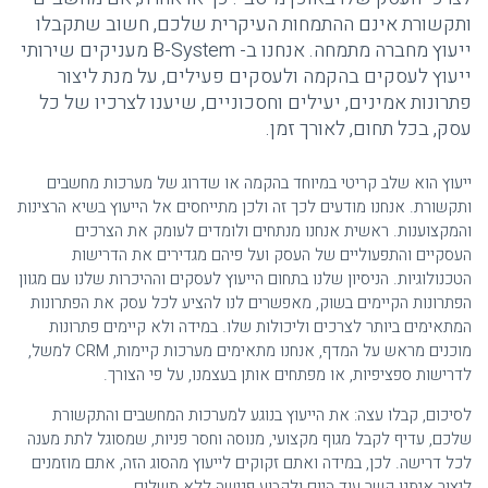
ותקשורת אינם ההתמחות העיקרית שלכם, חשוב שתקבלו
ייעוץ מחברה מתמחה. אנחנו ב- B-System מעניקים שירותי
ייעוץ לעסקים בהקמה ולעסקים פעילים, על מנת ליצור
פתרונות אמינים, יעילים וחסכוניים, שיענו לצרכיו של כל
עסק, בכל תחום, לאורך זמן.
ייעוץ הוא שלב קריטי במיוחד בהקמה או שדרוג של מערכות מחשבים
ותקשורת. אנחנו מודעים לכך זה ולכן מתייחסים אל הייעוץ בשיא הרצינות
והמקצוענות. ראשית אנחנו מנתחים ולומדים לעומק את הצרכים
העסקיים והתפעוליים של העסק ועל פיהם מגדירים את הדרישות
הטכנולוגיות. הניסיון שלנו בתחום הייעוץ לעסקים וההיכרות שלנו עם מגוון
הפתרונות הקיימים בשוק, מאפשרים לנו להציע לכל עסק את הפתרונות
המתאימים ביותר לצרכים וליכולות שלו. במידה ולא קיימים פתרונות
מוכנים מראש על המדף, אנחנו מתאימים מערכות קיימות, CRM למשל,
לדרישות ספציפיות, או מפתחים אותן בעצמנו, על פי הצורך.
לסיכום, קבלו עצה: את הייעוץ בנוגע למערכות המחשבים והתקשורת
שלכם, עדיף לקבל מגוף מקצועי, מנוסה וחסר פניות, שמסוגל לתת מענה
לכל דרישה. לכן, במידה ואתם זקוקים לייעוץ מהסוג הזה, אתם מוזמנים
ליצור איתנו קשר עוד היום ולקבוע פגישה ללא תשלום.