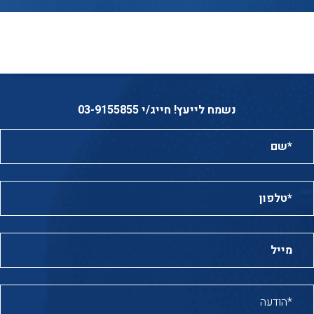
נשמח לייעץ! חייג/י 03-9155855
שם*:
טלפון*:
מייל:
הודעה*: