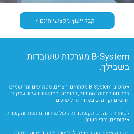
קבל ייﬠוץ מקצוﬠי חינם
B-System מערכות שעובדות
בשבילך.
אנחנו ב-B-System מפתחים, יוצרים, מטמיעים ומיישמים
פתרונות בתחומי התוכנה, החומרה והתקשורת עבור עסקים
חדשים וקיימים בסדרי גודל שונים.
לקוחותינו נהנים מקשת רחבה של שירותי מחשוב ותקשורת
איכותיים, והכי חשוב:
ממענה אישי, מהיר ויעיל, לכל צורך ולכל דרישה במקום