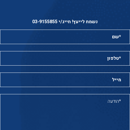
נשמח לייעץ! חייג/י 03-9155855
שם*:
טלפון*:
מייל:
הודעה*: