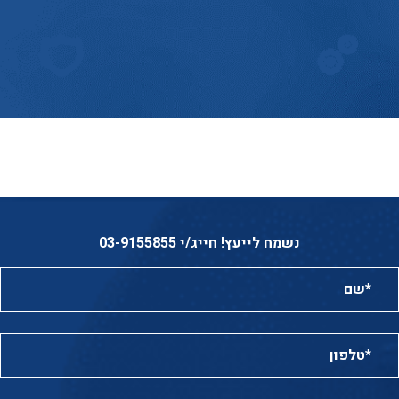
נשמח לייעץ! חייג/י 03-9155855
שם*:
טלפון*: