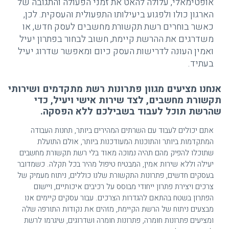
אופטימאלי, עלולה להאט את זמני הפעולה והתגובה של
הארגון כולו ולפגוע ביעילותו התפעולית והעסקית. לכן,
כאשר בוחרים רשת תקשורת מחשבים לעסק חדש, או
משדרגים את ההרשת קיימת, חשוב לבחור בפתרון יעיל
ואמין העונה לדרישות העסק כיום ומאפשר שדרוג יעיל
בעתיד.
אנחנו מציעים מגוון פתרונות רשת מתקדמים ושירותי
תקשורת מחשבים, לצד שירות אישי ויעיל, כדי
שהרשת תוכל לעבוד בשבילכם ללא הפסקה.
אתם יכולים לעבוד עם השרתים המהירים ביותר, תחנות העבודה
המתקדמות ביותר והתוכנות המעודכנות ביותר, אולם התועלת
שתוכלו להפיק מהם תהיה נמוכה מאוד בלי רשת תקשורת מחשבים
יעילה וללא שירות אמין, המבטיח טיפול מהיר בכל תקלה. כשמדובר
בעסקים חדשים, פתרונות התקשורת שלנו כוללים, ניתוח מעמיק של
צרכים ויצירת פתרון ייחודי מבוסס על רכיבים איכותיים, ויישום
הפתרון בשטח בהתאם להגדרות הצרכים. עבור עסקים קיימים אנו
מבצעים ניתוח של הרשת הקיימת, מזהים את נקודות התורפה שלה
ומציעים פתרונות חומרה, פתרונות חומרה ושדרוגים, שיגרמו לרשת