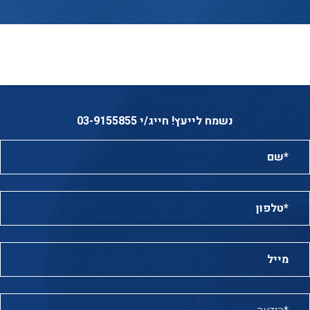
נשמח לייעץ! חייג/י 03-9155855
שם*:
טלפון*:
מייל:
הודעה*: