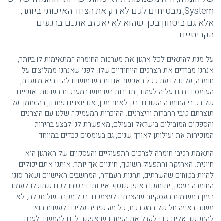
System, מבטיחים לכם לא רק את הציוד האיכותי ביותר,
אלא גם ביטחון בכך שהוא לא יאכזב אתכם ברגעים
הקריטיים.
על מנת להתאים לכל ארגון את מערכות החומרה המתאימות לו ביותר,
אנחנו מבררים את הצרכים הייחודיים שלו. לפני שאנחנו ממליצים על
חומרה, עלינו לדעת ככל האפשר אודות השימושים להם היא מיועדת,
העומסים בהם עליה לעמוד, תדירות השימוש במערכות השונות ואופיים
של רכיבי החומרה השונים. רק לאחר מכן, אנו יוצרים פתרון, בהסתמך על
תוצרתם טובי החברות והיצרנים. ההיכרות המעמיקה שלנו עם היצרנים
והספקים המובילים בישראל ובעולם, מאפשרת לנו לבצע בחירות
המוכיחות את יעילותן לאורך שנים, גם בעומסים כבדים במיוחד
התאמת רכיבי חומרה לצרכים התפעוליים והעסקיים של הארגון היא
חיונית. האחזקה והתפעול השוטף, חיוניים אף יותר. איתנו אתם יכולים
להיות בטוחים שהשרתים, תחנות העבודה, המחשבים האישיים ושאר סוגי
החומרה בעסק, יתוחזקו באופן שוטף ואיכותי ויבטיחו לכם שתוכלו לעמוד
בזמן במשימות העסקיות שהצבתם לעצמכם. בכל מקרה של תקלה, לא
משנה באיזה חל של המע רכת, כל מה שיהיה עליכם לעשות הוא
להתקשר אלינו כדי לקבל את הפתרון שיאפשר לכם להמשיך לעבוד